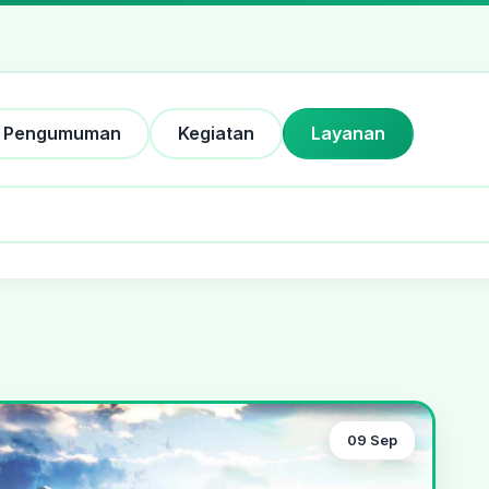
Pengumuman
Kegiatan
Layanan
FEATURED
09 Sep