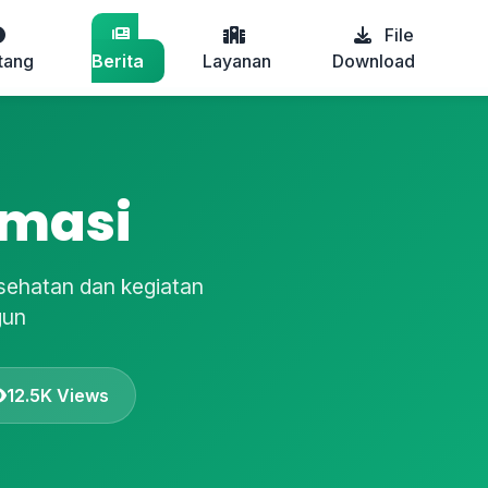
File
tang
Berita
Layanan
Download
rmasi
esehatan dan kegiatan
gun
12.5K Views