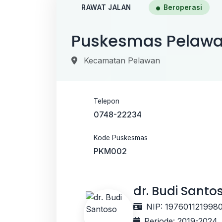
RAWAT JALAN
Beroperasi
Puskesmas Pelaw
Kecamatan Pelawan
Telepon
0748-22234
Kode Puskesmas
PKM002
dr. Budi Santo
NIP: 197601121998
Periode: 2019-2024