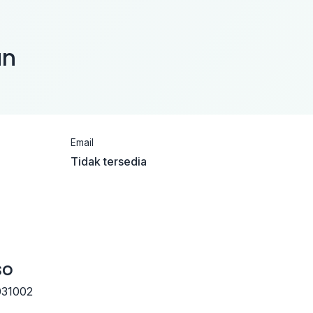
an
Email
Tidak tersedia
so
031002