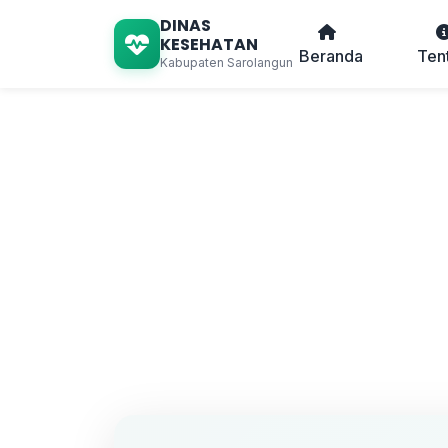
DINAS
KESEHATAN
Beranda
Ten
Kabupaten Sarolangun
Beranda
/
Layanan Puskesmas
/
Pu
Puskesmas P
Jl. Raya Pelawan Km. 5, Pelawa