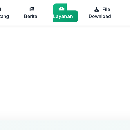
File
tang
Berita
Layanan
Download
skesmas Pelawan
elawan
n