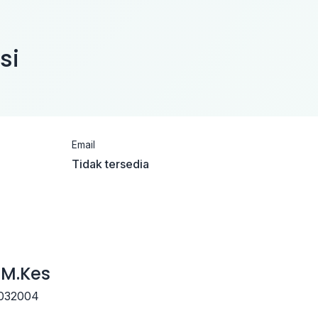
si
Email
Tidak tersedia
 M.Kes
9032004