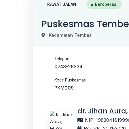
RAWAT JALAN
Beroperasi
Puskesmas Tembe
Kecamatan Tembesi
Telepon
0748-29234
Kode Puskesmas
PKM009
dr. Jihan Aura,
NIP: 19830416199
Periode: 2021-2026