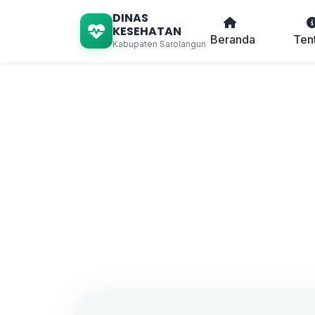
DINAS
KESEHATAN
Beranda
Ten
Kabupaten Sarolangun
Beranda
/
Layanan Puskesmas
/
Pu
Puskesmas T
Desa Tembesi, Kec. Tembesi