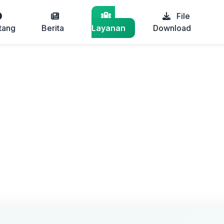
File
tang
Berita
Layanan
Download
skesmas Tembesi
embesi